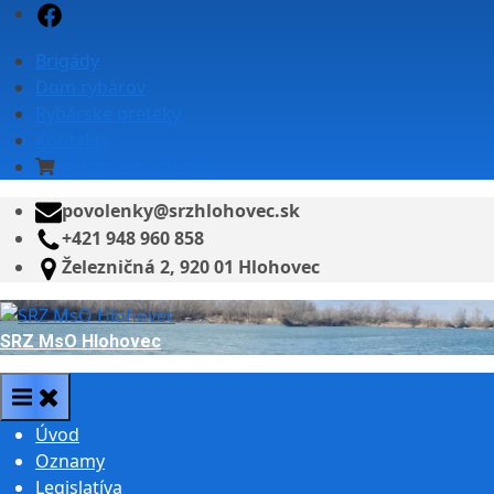
Skip
Facebook
to
Brigády
content
Dom rybárov
Rybárske preteky
Kontakty
eShop – povolenky
povolenky@srzhlohovec.sk
+421 948 960 858
Železničná 2, 920 01 Hlohovec
SRZ MsO Hlohovec
Úvod
Oznamy
Legislatíva