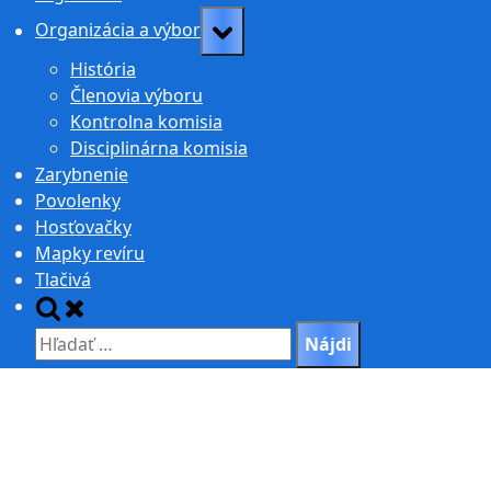
Toggle
Organizácia a výbor
sub-
História
menu
Členovia výboru
Kontrolna komisia
Disciplinárna komisia
Zarybnenie
Povolenky
Hosťovačky
Mapky revíru
Tlačivá
Toggle
search
Hľadať:
form