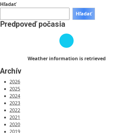
Hľadať
Hľadať
Predpoveď počasia
Weather
information
is
retrieved
Weather information is retrieved
Archív
2026
2025
2024
2023
2022
2021
2020
2019