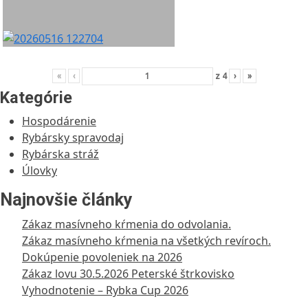
«
‹
z
4
›
»
Kategórie
Hospodárenie
Rybársky spravodaj
Rybárska stráž
Úlovky
Najnovšie články
Zákaz masívneho kŕmenia do odvolania.
Zákaz masívneho kŕmenia na všetkých revíroch.
Dokúpenie povoleniek na 2026
Zákaz lovu 30.5.2026 Peterské štrkovisko
Vyhodnotenie – Rybka Cup 2026