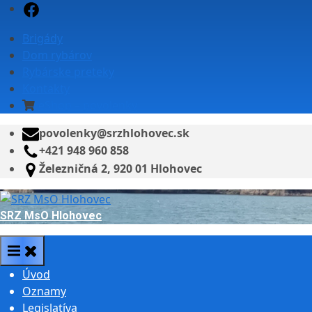
Skip
Facebook
to
Brigády
content
Dom rybárov
Rybárske preteky
Kontakty
eShop – povolenky
povolenky@srzhlohovec.sk
+421 948 960 858
Železničná 2, 920 01 Hlohovec
SRZ MsO Hlohovec
Úvod
Oznamy
Legislatíva