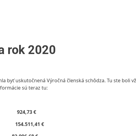
a rok 2020
hla byť uskutočnená Výročná členská schôdza. Tu ste boli
formácie sú teraz tu:
dni
924,73 €
mkov
154.511,41 €