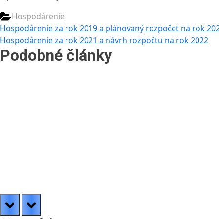
Hospodárenie
Navigácia
Previous
Hospodárenie za rok 2019 a plánovaný rozpočet na rok 20
Post:
Next
Hospodárenie za rok 2021 a návrh rozpočtu na rok 2022
v
Post:
Podobné články
článku
prev
next