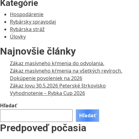
Kategórie
Hospodárenie
Rybársky spravodaj
Rybárska stráž
Úlovky
Najnovšie články
Zákaz masívneho kŕmenia do odvolania.
Zákaz masívneho kŕmenia na všetkých revíroch.
Dokúpenie povoleniek na 2026
Zákaz lovu 30.5.2026 Peterské štrkovisko
Vyhodnotenie – Rybka Cup 2026
Hľadať
Hľadať
Predpoveď počasia