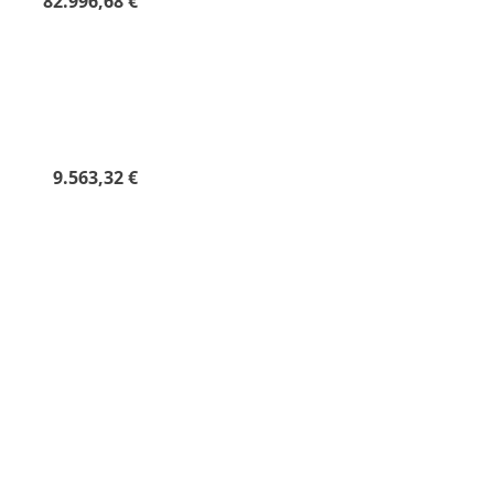
et
82.996,68 €
nie
9.563,32 €