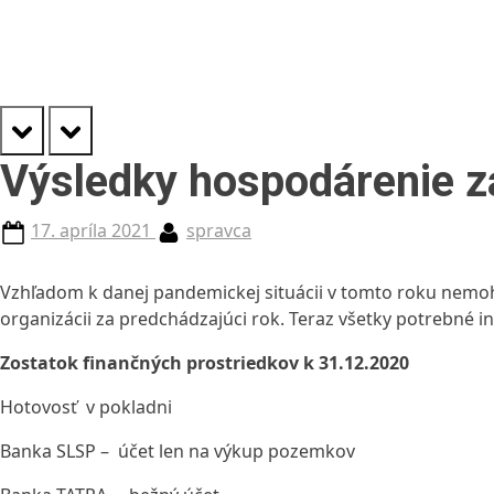
prev
next
Výsledky hospodárenie z
Posted
By
17. apríla 2021
spravca
on
Vzhľadom k danej pandemickej situácii v tomto roku nemo
organizácii za predchádzajúci rok. Teraz všetky potrebné in
Zostatok finančných prostriedkov k 31.12.2020
Hotovosť v pokla
Banka SLSP – účet len na výkup poze