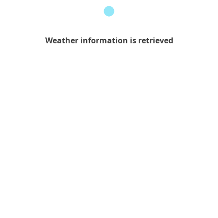
Weather
information
is
retrieved
Weather information is retrieved