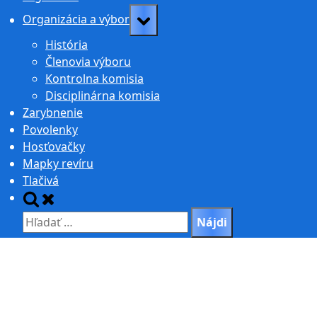
Toggle
Organizácia a výbor
sub-
História
menu
Členovia výboru
Kontrolna komisia
Disciplinárna komisia
Zarybnenie
Povolenky
Hosťovačky
Mapky revíru
Tlačivá
Toggle
search
Hľadať:
form