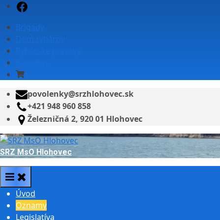
Skip
Facebook
to
Brigády
content
Dom rybárov
Rybárske preteky
Kontakty
eShop – povolenky
povolenky@srzhlohovec.sk
+421 948 960 858
Železničná 2, 920 01 Hlohovec
SRZ MsO Hlohovec
Úvod
Oznamy
Legislatíva