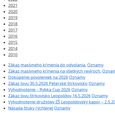
2021
2020
2019
2018
2017
2016
2015
2014
2010
Zákaz masívneho kŕmenia do odvolania.
Oznamy
Zákaz masívneho kŕmenia na všetkých revíroch.
Ozna
Dokúpenie povoleniek na 2026
Oznamy
Zákaz lovu 30.5.2026 Peterské štrkovisko
Oznamy
Vyhodnotenie – Rybka Cup 2026
Oznamy
Zákaz lovu štrkovisko Leopoldov 16.5.2026
Oznamy
Vyhodnotenie družstiev ZŠ Leopoldovský kapor – 2.5.2
Násada šťuky rýchlenej
Oznamy