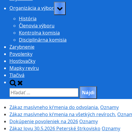
Toggle
Organizácia a výbor
sub-
História
menu
Členovia výboru
Kontrolna komisia
Disciplinárna komisia
Zarybnenie
Povolenky
Hosťovačky
Mapky revíru
Tlačivá
Toggle
search
Hľadať:
form
Zákaz masívneho kŕmenia do odvolania.
Oznamy
Zákaz masívneho kŕmenia na všetkých revíroch.
Ozna
Dokúpenie povoleniek na 2026
Oznamy
Zákaz lovu 30.5.2026 Peterské štrkovisko
Oznamy