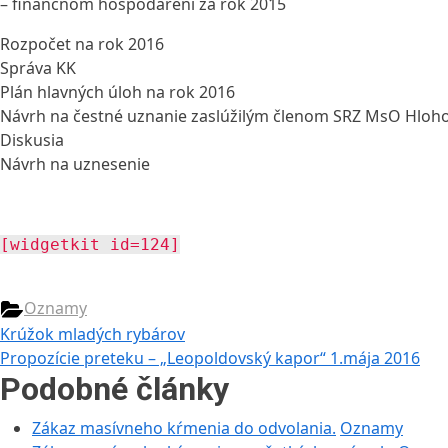
– finančnom hospodárení za rok 2015
Rozpočet na rok 2016
Správa KK
Plán hlavných úloh na rok 2016
Návrh na čestné uznanie zaslúžilým členom SRZ MsO Hloh
Diskusia
Návrh na uznesenie
[widgetkit id=124]
Oznamy
Navigácia
Previous
Krúžok mladých rybárov
Post:
Next
Propozície preteku – „Leopoldovský kapor“ 1.mája 2016
v
Post:
Podobné články
článku
Zákaz masívneho kŕmenia do odvolania.
Oznamy