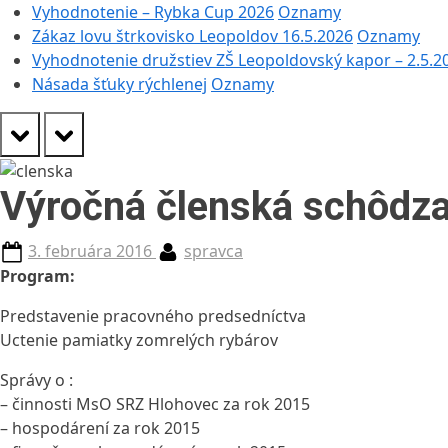
Vyhodnotenie – Rybka Cup 2026
Oznamy
Zákaz lovu štrkovisko Leopoldov 16.5.2026
Oznamy
Vyhodnotenie družstiev ZŠ Leopoldovský kapor – 2.5.2
Násada šťuky rýchlenej
Oznamy
prev
next
Výročná členská schôdz
Posted
By
3. februára 2016
spravca
on
Program:
Predstavenie pracovného predsedníctva
Uctenie pamiatky zomrelých rybárov
Správy o :
– činnosti MsO SRZ Hlohovec za rok 2015
– hospodárení za rok 2015