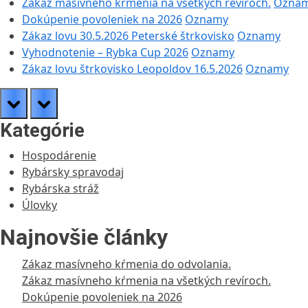
Zákaz masívneho kŕmenia na všetkých revíroch.
Ozna
Dokúpenie povoleniek na 2026
Oznamy
Zákaz lovu 30.5.2026 Peterské štrkovisko
Oznamy
Vyhodnotenie – Rybka Cup 2026
Oznamy
Zákaz lovu štrkovisko Leopoldov 16.5.2026
Oznamy
prev
next
Kategórie
Hospodárenie
Rybársky spravodaj
Rybárska stráž
Úlovky
Najnovšie články
Zákaz masívneho kŕmenia do odvolania.
Zákaz masívneho kŕmenia na všetkých revíroch.
Dokúpenie povoleniek na 2026