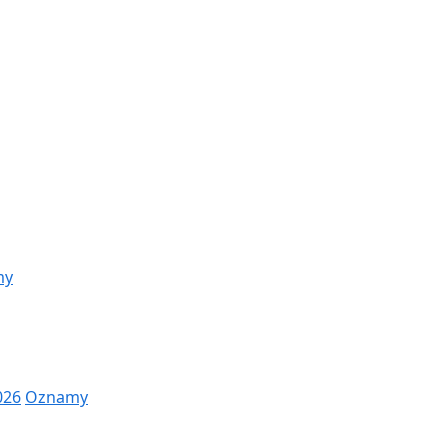
my
026
Oznamy