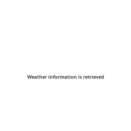
Weather
information
is
retrieved
Weather information is retrieved