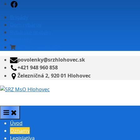
Skip
Facebook
to
Brigády
content
Dom rybárov
Rybárske preteky
Kontakty
eShop – povolenky
povolenky@srzhlohovec.sk
+421 948 960 858
Železničná 2, 920 01 Hlohovec
SRZ MsO Hlohovec
Úvod
Oznamy
Legislatíva