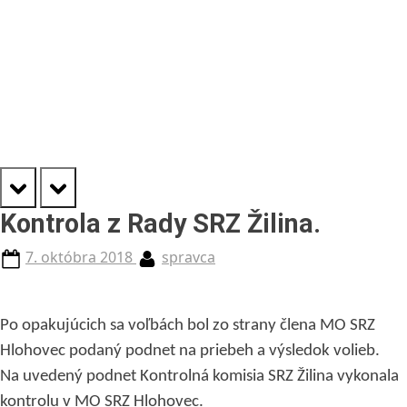
prev
next
Kontrola z Rady SRZ Žilina.
Posted
By
7. októbra 2018
spravca
on
Po opakujúcich sa voľbách bol zo strany člena MO SRZ
Hlohovec podaný podnet na priebeh a výsledok volieb.
Na uvedený podnet Kontrolná komisia SRZ Žilina vykonala
kontrolu v MO SRZ Hlohovec.