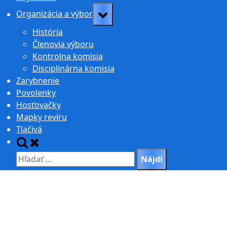
Toggle
Organizácia a výbor
sub-
História
menu
Členovia výboru
Kontrolna komisia
Disciplinárna komisia
Zarybnenie
Povolenky
Hosťovačky
Mapky revíru
Tlačivá
Toggle
search
Hľadať:
form