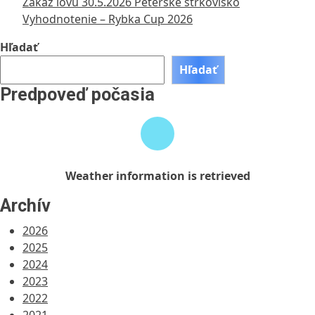
Zákaz lovu 30.5.2026 Peterské štrkovisko
Vyhodnotenie – Rybka Cup 2026
Hľadať
Hľadať
Predpoveď počasia
Weather
information
is
retrieved
Weather information is retrieved
Archív
2026
2025
2024
2023
2022