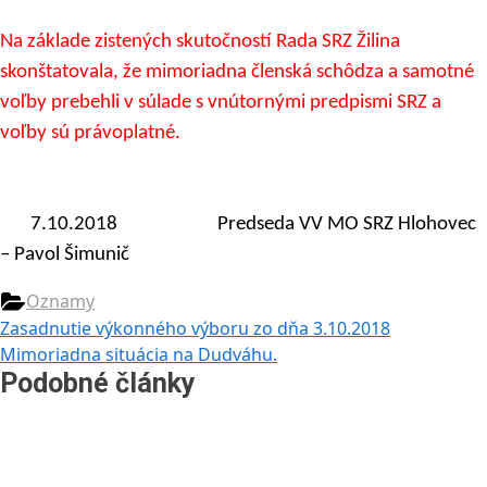
Na základe zistených skutočností Rada SRZ Žilina
skonštatovala, že mimoriadna členská schôdza a samotné
voľby prebehli v súlade s vnútornými predpismi SRZ a
voľby sú právoplatné.
7.10.2018
Predseda VV MO SRZ Hlohovec
– Pavol Šimunič
Oznamy
Navigácia
Previous
Zasadnutie výkonného výboru zo dňa 3.10.2018
Post:
Next
Mimoriadna situácia na Dudváhu.
v
Post:
Podobné články
článku