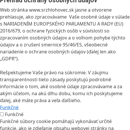
Prehľad ochrany osobných údajov
Web stránka www.srzhlohovec.sk jasne a otvorene
prehlasuje, ako zpracovávame Vaše osobné údaje v súlade
s NARIADENÍM EUROPSKÉHO PARLAMENTU A RADY (EU)
2016/679, o ochrane fyzických osôb v súvislosti so
zpracovaním osobných údajov a o voľnom pohybe týchto
údajov a o zrušení smernice 95/46/ES, všeobecné
nariadenie o ochrane osobných údajov (ďalej len ako
„GDPR“).
Rešpektujeme Vaše právo na súkromie. V záujmu
transparentnosti tieto zásady poskytujú podrobné
informácie o tom, aké osobné údaje zpracovávame a za
akým účelom, na akú dlhu dobu, komu ich poskytujeme
ďalej, aké máte práva a veľa ďalšieho.
Funkčné
Funkčné
Funkčné súbory cookie pomáhajú vykonávať určité
funkcie, ako je zdieľanie obsahu webovej stránky na