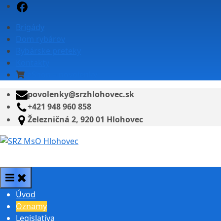
Skip
Facebook
to
Brigády
content
Dom rybárov
Rybárske preteky
Kontakty
eShop – povolenky
povolenky@srzhlohovec.sk
+421 948 960 858
Železničná 2, 920 01 Hlohovec
SRZ MsO Hlohovec
Úvod
Oznamy
Legislatíva