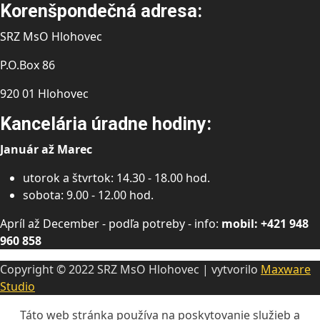
Korenšpondečná adresa:
SRZ MsO Hlohovec
P.O.Box 86
920 01 Hlohovec
Kancelária úradne hodiny:
Január až Marec
utorok a štvrtok: 14.30 - 18.00 hod.
sobota: 9.00 - 12.00 hod.
Apríl až December - podľa potreby - info:
mobil: +421 948
960 858
Copyright © 2022 SRZ MsO Hlohovec | vytvorilo
Maxware
Studio
Táto web stránka používa na poskytovanie služieb a