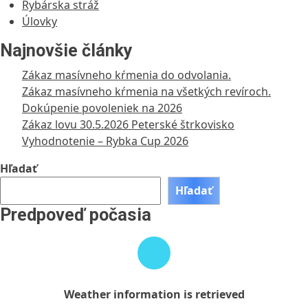
Rybárska stráž
Úlovky
Najnovšie články
Zákaz masívneho kŕmenia do odvolania.
Zákaz masívneho kŕmenia na všetkých revíroch.
Dokúpenie povoleniek na 2026
Zákaz lovu 30.5.2026 Peterské štrkovisko
Vyhodnotenie – Rybka Cup 2026
Hľadať
Hľadať
Predpoveď počasia
Weather
information
is
retrieved
Weather information is retrieved