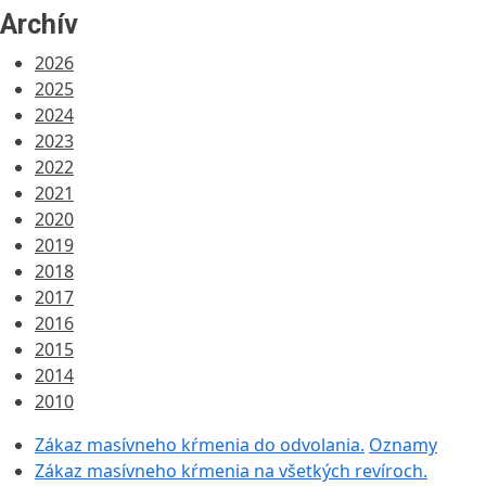
Archív
2026
2025
2024
2023
2022
2021
2020
2019
2018
2017
2016
2015
2014
2010
Zákaz masívneho kŕmenia do odvolania.
Oznamy
Zákaz masívneho kŕmenia na všetkých revíroch.