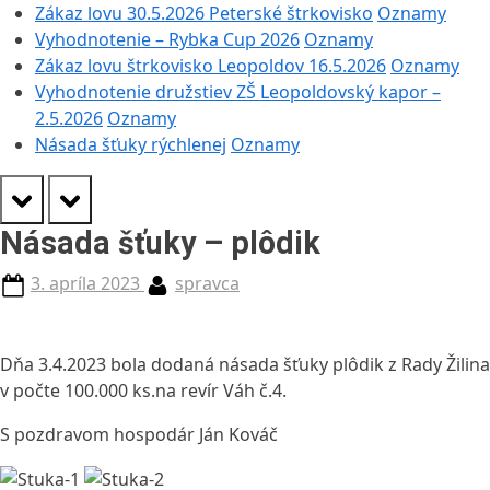
Zákaz lovu 30.5.2026 Peterské štrkovisko
Oznamy
Vyhodnotenie – Rybka Cup 2026
Oznamy
Zákaz lovu štrkovisko Leopoldov 16.5.2026
Oznamy
Vyhodnotenie družstiev ZŠ Leopoldovský kapor –
2.5.2026
Oznamy
Násada šťuky rýchlenej
Oznamy
prev
next
Násada šťuky – plôdik
Posted
By
3. apríla 2023
spravca
on
Dňa 3.4.2023 bola dodaná násada šťuky plôdik z Rady Žilina
v počte 100.000 ks.na revír Váh č.4.
S pozdravom hospodár Ján Kováč