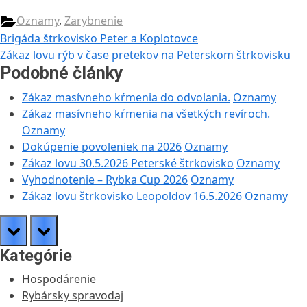
Oznamy
,
Zarybnenie
Navigácia
Previous
Brigáda štrkovisko Peter a Koplotovce
Post:
Next
Zákaz lovu rýb v čase pretekov na Peterskom štrkovisku
v
Post:
Podobné články
článku
Zákaz masívneho kŕmenia do odvolania.
Oznamy
Zákaz masívneho kŕmenia na všetkých revíroch.
Oznamy
Dokúpenie povoleniek na 2026
Oznamy
Zákaz lovu 30.5.2026 Peterské štrkovisko
Oznamy
Vyhodnotenie – Rybka Cup 2026
Oznamy
Zákaz lovu štrkovisko Leopoldov 16.5.2026
Oznamy
prev
next
Kategórie
Hospodárenie
Rybársky spravodaj