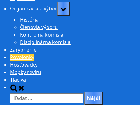
Toggle
Organizácia a výbor
sub-
História
menu
Členovia výboru
Kontrolna komisia
Disciplinárna komisia
Zarybnenie
Povolenky
Hosťovačky
Mapky revíru
Tlačivá
Toggle
search
Hľadať:
form