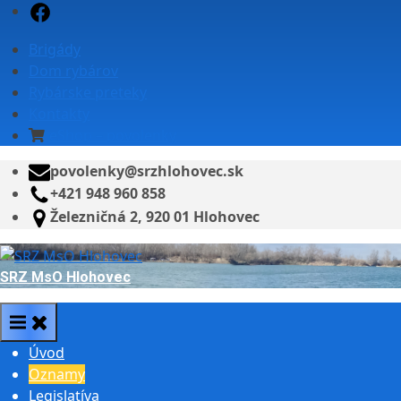
Skip
Facebook
to
Brigády
content
Dom rybárov
Rybárske preteky
Kontakty
eShop – povolenky
povolenky@srzhlohovec.sk
+421 948 960 858
Železničná 2, 920 01 Hlohovec
SRZ MsO Hlohovec
Úvod
Oznamy
Legislatíva