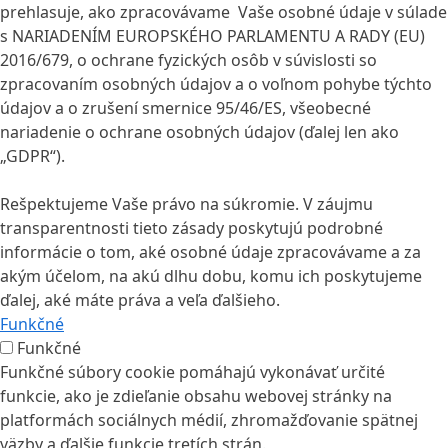
prehlasuje, ako zpracovávame Vaše osobné údaje v súlade
s NARIADENÍM EUROPSKÉHO PARLAMENTU A RADY (EU)
2016/679, o ochrane fyzických osôb v súvislosti so
zpracovaním osobných údajov a o voľnom pohybe týchto
údajov a o zrušení smernice 95/46/ES, všeobecné
nariadenie o ochrane osobných údajov (ďalej len ako
„GDPR“).
Rešpektujeme Vaše právo na súkromie. V záujmu
transparentnosti tieto zásady poskytujú podrobné
informácie o tom, aké osobné údaje zpracovávame a za
akým účelom, na akú dlhu dobu, komu ich poskytujeme
ďalej, aké máte práva a veľa ďalšieho.
Funkčné
Funkčné
Funkčné súbory cookie pomáhajú vykonávať určité
funkcie, ako je zdieľanie obsahu webovej stránky na
platformách sociálnych médií, zhromažďovanie spätnej
väzby a ďalšie funkcie tretích strán.