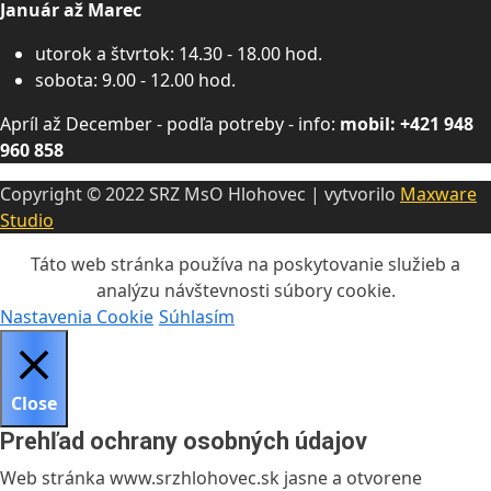
Január až Marec
utorok a štvrtok: 14.30 - 18.00 hod.
sobota: 9.00 - 12.00 hod.
Apríl až December - podľa potreby - info:
mobil: +421 948
960 858
Copyright © 2022 SRZ MsO Hlohovec | vytvorilo
Maxware
Studio
Táto web stránka používa na poskytovanie služieb a
analýzu návštevnosti súbory cookie.
Nastavenia Cookie
Súhlasím
Close
Prehľad ochrany osobných údajov
Web stránka www.srzhlohovec.sk jasne a otvorene