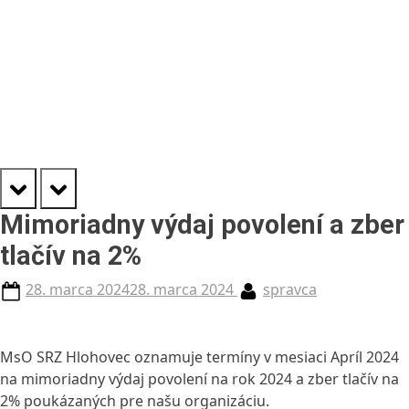
prev
next
Mimoriadny výdaj povolení a zber
tlačív na 2%
Posted
By
28. marca 2024
28. marca 2024
spravca
on
MsO SRZ Hlohovec oznamuje termíny v mesiaci Apríl 2024
na mimoriadny výdaj povolení na rok 2024 a zber tlačív na
2% poukázaných pre našu organizáciu.