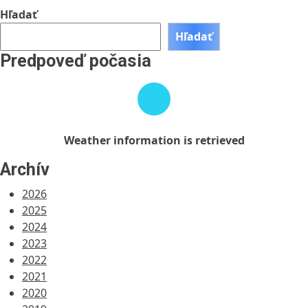
Hľadať
Hľadať
Predpoveď počasia
Weather
information
is
retrieved
Weather information is retrieved
Archív
2026
2025
2024
2023
2022
2021
2020