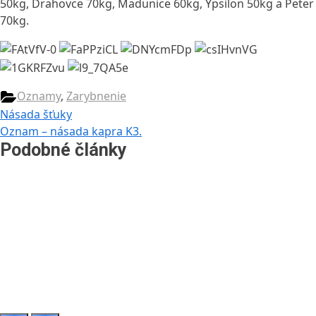
50kg, Drahovce 70kg, Madunice 60kg, Ypsilon 50kg a Peter
70kg.
Oznamy
,
Zarybnenie
Navigácia
Previous
Násada šťuky
Post:
Next
Oznam – násada kapra K3.
v
Post:
Podobné články
článku