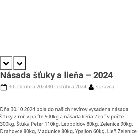
prev
next
Násada šťuky a lieňa – 2024
Posted
By
30. októbra 2024
30. októbra 2024
spravca
on
Dňa
30.10 2024 bola do našich revírov vysadena násada
šťuky 2.roč.v počte 500kg a násada lieňa 2.roč.v počte
300kg. Šťuka Peter 110kg, Leopoldov 80kg, Zelenice 90kg,
Drahovce 80kg, Madunice 80kg, Ypsilon 60kg, Lieň Zelenice