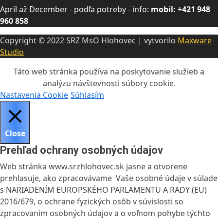
Apríl až December - podľa potreby - info:
mobil: +421 948
960 858
Copyright © 2022 SRZ MsO Hlohovec | vytvorilo
Maxware
Studio
Táto web stránka používa na poskytovanie služieb a
analýzu návštevnosti súbory cookie.
Nastavenia Cookie
Súhlasím
Close
Prehľad ochrany osobných údajov
Web stránka www.srzhlohovec.sk jasne a otvorene
prehlasuje, ako zpracovávame Vaše osobné údaje v súlade
s NARIADENÍM EUROPSKÉHO PARLAMENTU A RADY (EU)
2016/679, o ochrane fyzických osôb v súvislosti so
zpracovaním osobných údajov a o voľnom pohybe týchto