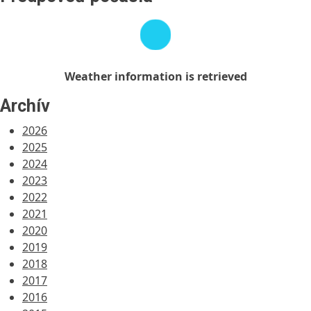
Weather
information
is
retrieved
Weather information is retrieved
Archív
2026
2025
2024
2023
2022
2021
2020
2019
2018
2017
2016