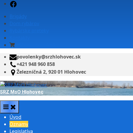
Skip
Facebook
to
Brigády
content
Dom rybárov
Rybárske preteky
Kontakty
eShop – povolenky
povolenky@srzhlohovec.sk
+421 948 960 858
Železničná 2, 920 01 Hlohovec
SRZ MsO Hlohovec
Úvod
Oznamy
Legislatíva