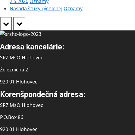
2.5.2026
Oznamy
Násada šťuky rýchlenej
Oznamy
prev
next
Adresa kancelárie:
SRZ MsO Hlohovec
Železničná 2
920 01 Hlohovec
Korenšpondečná adresa:
SRZ MsO Hlohovec
P.O.Box 86
920 01 Hlohovec