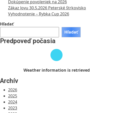
Dokúpenie povoleniek na 2026
Zákaz lovu 30.5.2026 Peterské štrkovisko
Vyhodnotenie – Rybka Cup 2026
Hľadať
Hľadať
Predpoveď počasia
Weather
information
is
retrieved
Weather information is retrieved
Archív
2026
2025
2024
2023