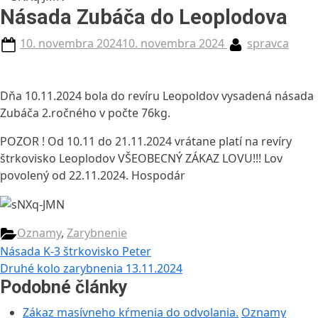
Násada Zubáča do Leoplodova
Posted
By
10. novembra 2024
10. novembra 2024
spravca
on
Dňa
10.11.2024 bola do revíru Leopoldov vysadená násada
Zubáča 2.ročného v počte 76kg.
POZOR ! Od 10.11 do 21.11.2024 vrátane platí na revíry
štrkovisko Leoplodov VŠEOBECNÝ ZÁKAZ LOVU!!! Lov
povolený od 22.11.2024. Hospodár
Oznamy
,
Zarybnenie
Navigácia
Previous
Násada K-3 štrkovisko Peter
Post:
Next
Druhé kolo zarybnenia 13.11.2024
v
Post:
Podobné články
článku
Zákaz masívneho kŕmenia do odvolania.
Oznamy