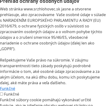
Prehľad ochrany osobných údajov
Web stránka www.srzhlohovec.sk jasne a otvorene
prehlasuje, ako zpracovávame Vaše osobné údaje v súlade
s NARIADENÍM EUROPSKÉHO PARLAMENTU A RADY (EU)
2016/679, o ochrane fyzických osôb v súvislosti so
zpracovaním osobných údajov a o voľnom pohybe týchto
údajov a o zrušení smernice 95/46/ES, všeobecné
nariadenie o ochrane osobných údajov (ďalej len ako
„GDPR“).
Rešpektujeme Vaše právo na súkromie. V záujmu
transparentnosti tieto zásady poskytujú podrobné
informácie o tom, aké osobné údaje zpracovávame a za
akým účelom, na akú dlhu dobu, komu ich poskytujeme
ďalej, aké máte práva a veľa ďalšieho.
Funkčné
Funkčné
Funkčné súbory cookie pomáhajú vykonávať určité
funkcie, ako je zdieľanie obsahu webovej stránky na