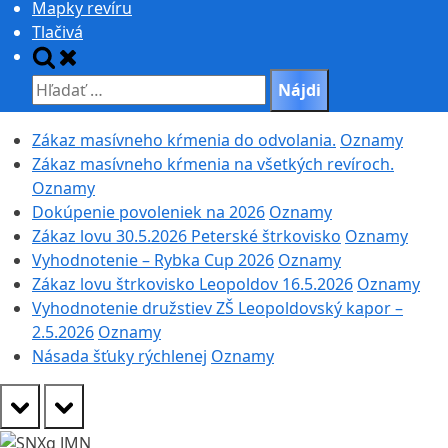
Mapky revíru
Tlačivá
Toggle
search
Hľadať:
form
Zákaz masívneho kŕmenia do odvolania.
Oznamy
Zákaz masívneho kŕmenia na všetkých revíroch.
Oznamy
Dokúpenie povoleniek na 2026
Oznamy
Zákaz lovu 30.5.2026 Peterské štrkovisko
Oznamy
Vyhodnotenie – Rybka Cup 2026
Oznamy
Zákaz lovu štrkovisko Leopoldov 16.5.2026
Oznamy
Vyhodnotenie družstiev ZŠ Leopoldovský kapor –
2.5.2026
Oznamy
Násada šťuky rýchlenej
Oznamy
prev
next