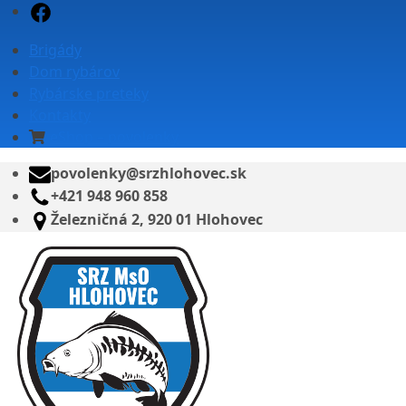
Skip
Facebook
to
Brigády
content
Dom rybárov
Rybárske preteky
Kontakty
eShop – povolenky
povolenky@srzhlohovec.sk
+421 948 960 858
Železničná 2, 920 01 Hlohovec