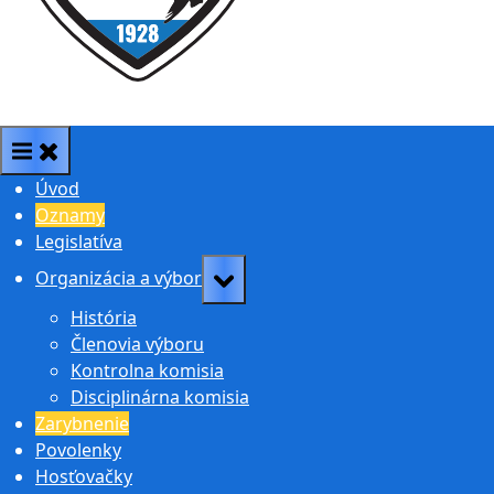
SRZ MsO Hlohovec
Úvod
Oznamy
Legislatíva
Toggle
Organizácia a výbor
sub-
História
menu
Členovia výboru
Kontrolna komisia
Disciplinárna komisia
Zarybnenie
Povolenky
Hosťovačky