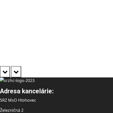
prev
next
Adresa kancelárie:
SRZ MsO Hlohovec
Železničná 2