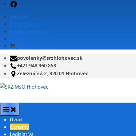
Skip
Facebook
to
Brigády
content
Dom rybárov
Rybárske preteky
Kontakty
eShop – povolenky
povolenky@srzhlohovec.sk
+421 948 960 858
Železničná 2, 920 01 Hlohovec
SRZ MsO Hlohovec
Úvod
Oznamy
Legislatíva