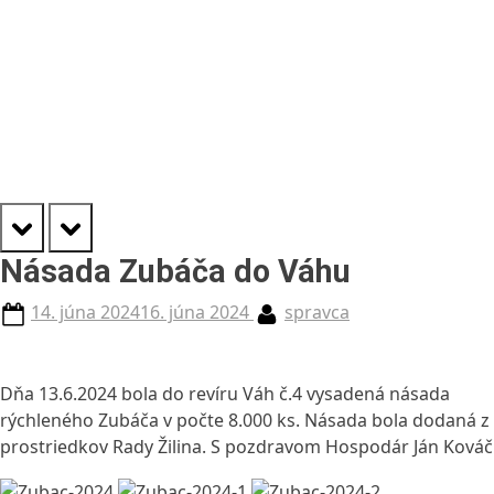
prev
next
Násada Zubáča do Váhu
Posted
By
14. júna 2024
16. júna 2024
spravca
on
Dňa 13.6.2024 bola do revíru Váh č.4 vysadená násada
rýchleného Zubáča v počte 8.000 ks. Násada bola dodaná z
prostriedkov Rady Žilina. S pozdravom Hospodár Ján Kováč