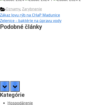
Oznamy
,
Zarybnenie
Navigácia
Previous
Zákaz lovu rýb na CHaP Madunice
Post:
Next
Zelenice – baktérie na úpravu vody
v
Post:
Podobné články
článku
prev
next
Kategórie
Hospodárenie