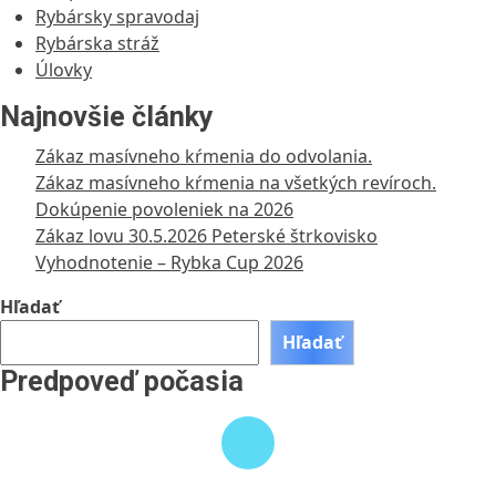
Rybársky spravodaj
Rybárska stráž
Úlovky
Najnovšie články
Zákaz masívneho kŕmenia do odvolania.
Zákaz masívneho kŕmenia na všetkých revíroch.
Dokúpenie povoleniek na 2026
Zákaz lovu 30.5.2026 Peterské štrkovisko
Vyhodnotenie – Rybka Cup 2026
Hľadať
Hľadať
Predpoveď počasia
Weather
information
is