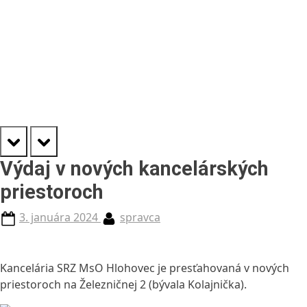
prev
next
Výdaj v nových kancelárských
priestoroch
Posted
By
3. januára 2024
spravca
on
Kancelária SRZ MsO Hlohovec je presťahovaná v nových
priestoroch na Železničnej 2 (bývala Kolajnička).