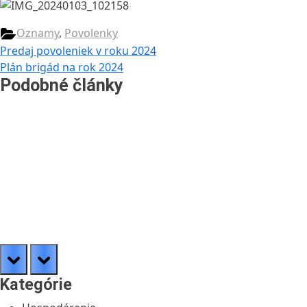
Oznamy
,
Povolenky
Navigácia
Previous
Predaj povoleniek v roku 2024
Post:
Next
Plán brigád na rok 2024
v
Post:
Podobné články
článku
prev
next
Kategórie