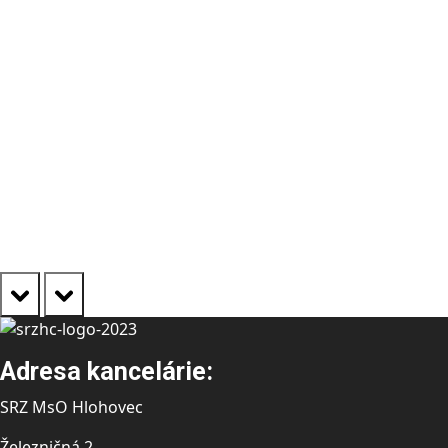
prev
next
Adresa kancelárie:
SRZ MsO Hlohovec
Železničná 2