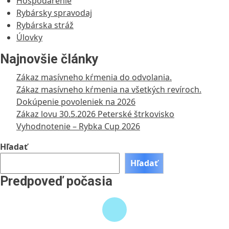
Hospodárenie
Rybársky spravodaj
Rybárska stráž
Úlovky
Najnovšie články
Zákaz masívneho kŕmenia do odvolania.
Zákaz masívneho kŕmenia na všetkých revíroch.
Dokúpenie povoleniek na 2026
Zákaz lovu 30.5.2026 Peterské štrkovisko
Vyhodnotenie – Rybka Cup 2026
Hľadať
Hľadať
Predpoveď počasia
Weather information is retrieved