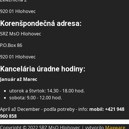
920 01 Hlohovec
Korenšpondečná adresa:
SRZ MsO Hlohovec
P.O.Box 86
920 01 Hlohovec
Kancelária úradne hodiny:
Január až Marec
utorok a štvrtok: 14.30 - 18.00 hod.
sobota: 9.00 - 12.00 hod.
Apríl až December - podľa potreby - info:
mobil: +421 948
960 858
Copyright © 2022 SRZ MsO Hlohovec | vytvorilo
Maxware