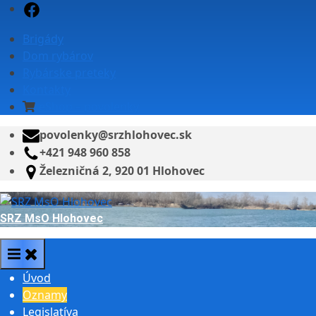
Skip
Facebook
to
Brigády
content
Dom rybárov
Rybárske preteky
Kontakty
eShop – povolenky
povolenky@srzhlohovec.sk
+421 948 960 858
Železničná 2, 920 01 Hlohovec
SRZ MsO Hlohovec
Úvod
Oznamy
Legislatíva