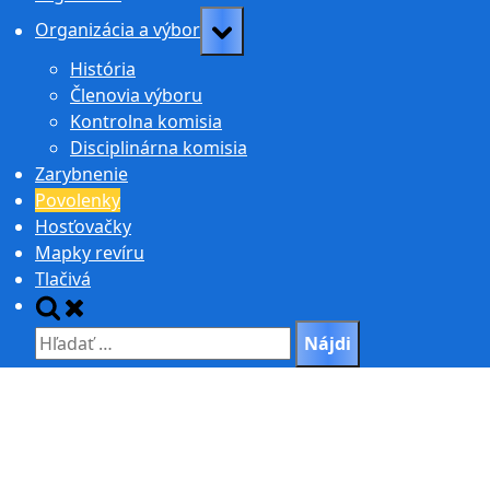
Toggle
Organizácia a výbor
sub-
História
menu
Členovia výboru
Kontrolna komisia
Disciplinárna komisia
Zarybnenie
Povolenky
Hosťovačky
Mapky revíru
Tlačivá
Toggle
search
Hľadať:
form