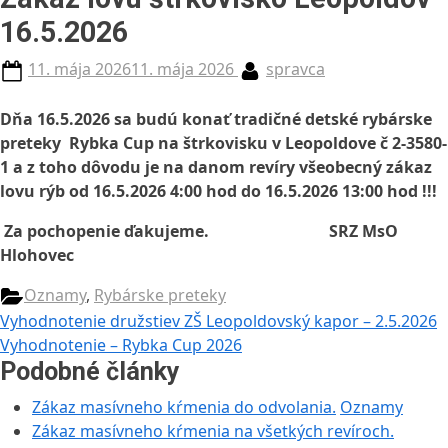
16.5.2026
Posted
By
11. mája 2026
11. mája 2026
spravca
on
Dňa
16.5.2026
sa budú konať tradičné detské rybárske
preteky Rybka Cup na štrkovisku v Leopoldove č 2-3580-
1 a z toho dôvodu je na danom revíry všeobecný zákaz
lovu rýb od
16.5.2026 4:00 hod do
16.5.2026 13:00 hod
!!!
Za pochopenie ďakujeme. SRZ MsO
Hlohovec
Oznamy
,
Rybárske preteky
Navigácia
Previous
Vyhodnotenie družstiev ZŠ Leopoldovský kapor – 2.5.2026
Post:
Next
Vyhodnotenie – Rybka Cup 2026
v
Post:
Podobné články
článku
Zákaz masívneho kŕmenia do odvolania.
Oznamy
Zákaz masívneho kŕmenia na všetkých revíroch.