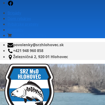
Skip
Facebook
to
Brigády
content
Dom rybárov
Rybárske preteky
Kontakty
eShop – povolenky
povolenky@srzhlohovec.sk
+421 948 960 858
Železničná 2, 920 01 Hlohovec