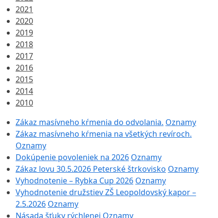
2021
2020
2019
2018
2017
2016
2015
2014
2010
Zákaz masívneho kŕmenia do odvolania.
Oznamy
Zákaz masívneho kŕmenia na všetkých revíroch.
Oznamy
Dokúpenie povoleniek na 2026
Oznamy
Zákaz lovu 30.5.2026 Peterské štrkovisko
Oznamy
Vyhodnotenie – Rybka Cup 2026
Oznamy
Vyhodnotenie družstiev ZŠ Leopoldovský kapor –
2.5.2026
Oznamy
Násada šťuky rýchlenej
Oznamy