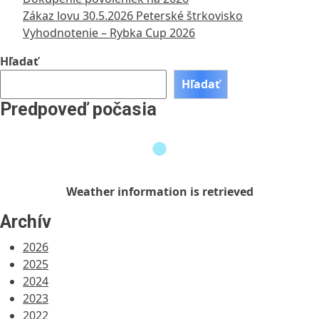
Zákaz lovu 30.5.2026 Peterské štrkovisko
Vyhodnotenie – Rybka Cup 2026
Hľadať
Hľadať
Predpoveď počasia
Weather
information
is
retrieved
Weather information is retrieved
Archív
2026
2025
2024
2023
2022