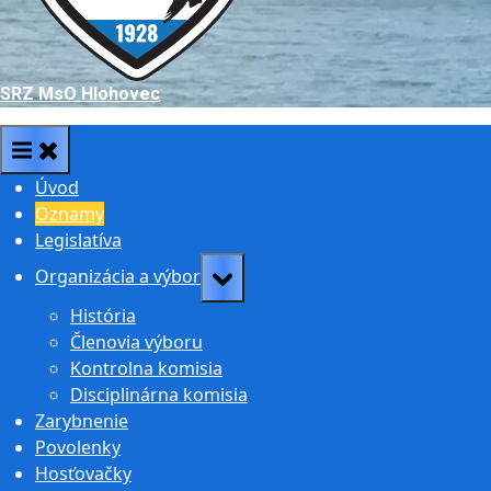
SRZ MsO Hlohovec
Úvod
Oznamy
Legislatíva
Toggle
Organizácia a výbor
sub-
História
menu
Členovia výboru
Kontrolna komisia
Disciplinárna komisia
Zarybnenie
Povolenky
Hosťovačky