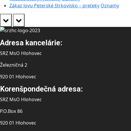
Zákaz lovu Peterské štrkovisko – preteky
Oznamy
prev
next
Adresa kancelárie:
SRZ MsO Hlohovec
Železničná 2
920 01 Hlohovec
Korenšpondečná adresa:
SRZ MsO Hlohovec
P.O.Box 86
920 01 Hlohovec