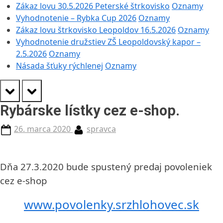
Zákaz lovu 30.5.2026 Peterské štrkovisko
Oznamy
Vyhodnotenie – Rybka Cup 2026
Oznamy
Zákaz lovu štrkovisko Leopoldov 16.5.2026
Oznamy
Vyhodnotenie družstiev ZŠ Leopoldovský kapor –
2.5.2026
Oznamy
Násada šťuky rýchlenej
Oznamy
prev
next
Rybárske lístky cez e-shop.
Posted
By
26. marca 2020
spravca
on
Dňa 27.3.2020 bude
spustený predaj povoleniek
cez e-shop
www.povolenky.srzhlohovec.sk