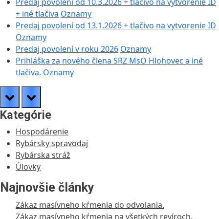
Predaj povolení od 10.3.2026 + tlačivo na vytvorenie ID
+ iné tlačiva
Oznamy
Predaj povolení od 13.1.2026 + tlačivo na vytvorenie ID
Oznamy
Predaj povolení v roku 2026
Oznamy
Prihláška za nového člena SRZ MsO Hlohovec a iné
tlačiva.
Oznamy
prev
next
Kategórie
Hospodárenie
Rybársky spravodaj
Rybárska stráž
Úlovky
Najnovšie články
Zákaz masívneho kŕmenia do odvolania.
Zákaz masívneho kŕmenia na všetkých revíroch.