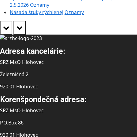
2.5.2026
Oznamy
Násada šťuky rýchlenej
Oznamy
prev
next
Adresa kancelárie:
SRZ MsO Hlohovec
Železničná 2
920 01 Hlohovec
Korenšpondečná adresa:
SRZ MsO Hlohovec
P.O.Box 86
920 01 Hlohovec