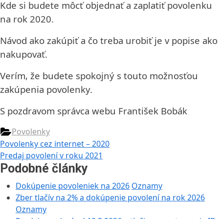
Kde si budete môcť objednať a zaplatiť povolenku
na rok 2020.
Návod ako zakúpiť a čo treba urobiť je v popise ako
nakupovať.
Verím, že budete spokojný s touto možnosťou
zakúpenia povolenky.
S pozdravom správca webu František Bobák
Povolenky
Navigácia
Previous
Povolenky cez internet – 2020
Post:
Next
Predaj povolení v roku 2021
v
Post:
Podobné články
článku
Dokúpenie povoleniek na 2026
Oznamy
Zber tlačív na 2% a dokúpenie povolení na rok 2026
Oznamy