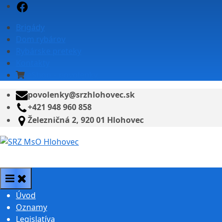
Skip
Facebook
to
Brigády
content
Dom rybárov
Rybárske preteky
Kontakty
eShop – povolenky
povolenky@srzhlohovec.sk
+421 948 960 858
Železničná 2, 920 01 Hlohovec
SRZ MsO Hlohovec
Úvod
Oznamy
Legislatíva