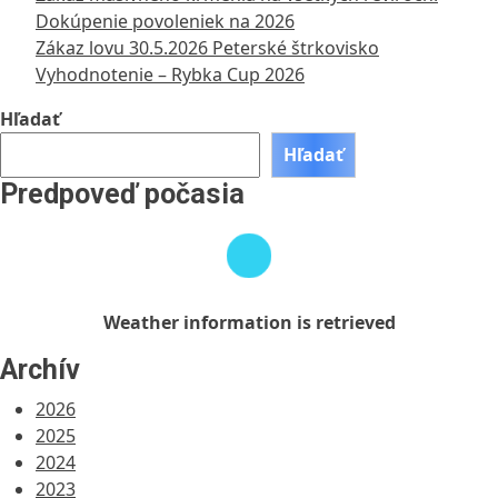
Dokúpenie povoleniek na 2026
Zákaz lovu 30.5.2026 Peterské štrkovisko
Vyhodnotenie – Rybka Cup 2026
Hľadať
Hľadať
Predpoveď počasia
Weather
information
is
retrieved
Weather information is retrieved
Archív
2026
2025
2024
2023