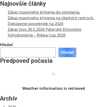
Najnovšie články
Zákaz masívneho kŕmenia do odvolania.
Zákaz masívneho kŕmenia na všetkých revíroch.
Dokúpenie povoleniek na 2026
Zákaz lovu 30.5.2026 Peterské štrkovisko
Vyhodnotenie – Rybka Cup 2026
Hľadať
Hľadať
Predpoveď počasia
Weather
information
is
retrieved
Weather information is retrieved
Archív