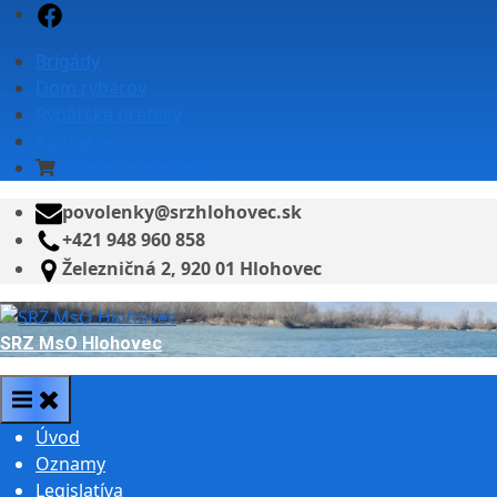
Skip
Facebook
to
Brigády
content
Dom rybárov
Rybárske preteky
Kontakty
eShop – povolenky
povolenky@srzhlohovec.sk
+421 948 960 858
Železničná 2, 920 01 Hlohovec
SRZ MsO Hlohovec
Úvod
Oznamy
Legislatíva