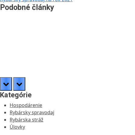
v
Post:
Podobné články
článku
prev
next
Kategórie
Hospodárenie
Rybársky spravodaj
Rybárska stráž
Úlovky