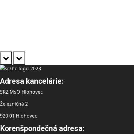
prev
next
Adresa kancelárie:
SRZ MsO Hlohovec
Železničná 2
920 01 Hlohovec
Korenšpondečná adresa: