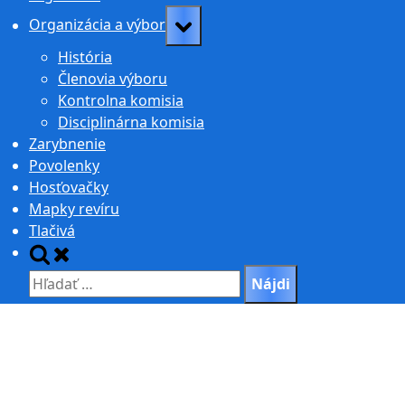
Toggle
Organizácia a výbor
sub-
História
menu
Členovia výboru
Kontrolna komisia
Disciplinárna komisia
Zarybnenie
Povolenky
Hosťovačky
Mapky revíru
Tlačivá
Toggle
search
Hľadať:
form