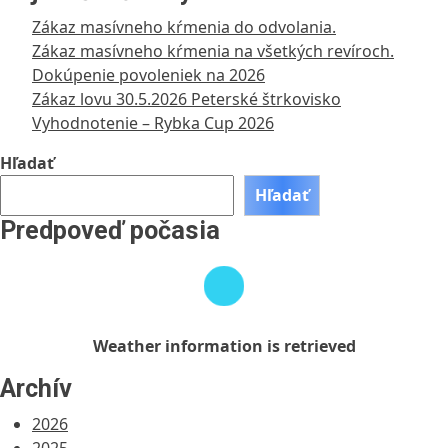
Zákaz masívneho kŕmenia do odvolania.
Zákaz masívneho kŕmenia na všetkých revíroch.
Dokúpenie povoleniek na 2026
Zákaz lovu 30.5.2026 Peterské štrkovisko
Vyhodnotenie – Rybka Cup 2026
Hľadať
Hľadať
Predpoveď počasia
Weather
information
is
retrieved
Weather information is retrieved
Archív
2026