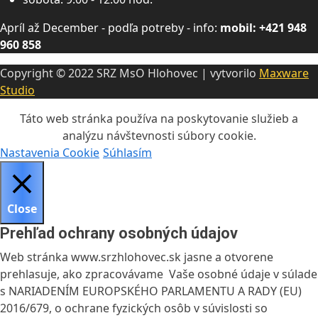
Apríl až December - podľa potreby - info:
mobil: +421 948
960 858
Copyright © 2022 SRZ MsO Hlohovec | vytvorilo
Maxware
Studio
Táto web stránka používa na poskytovanie služieb a
analýzu návštevnosti súbory cookie.
Nastavenia Cookie
Súhlasím
Close
Prehľad ochrany osobných údajov
Web stránka www.srzhlohovec.sk jasne a otvorene
prehlasuje, ako zpracovávame Vaše osobné údaje v súlade
s NARIADENÍM EUROPSKÉHO PARLAMENTU A RADY (EU)
2016/679, o ochrane fyzických osôb v súvislosti so