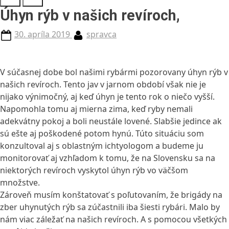
Úhyn rýb v našich revíroch,
Posted
By
30. apríla 2019
spravca
on
V súčasnej dobe bol našimi rybármi pozorovany úhyn rýb v
našich revíroch. Tento jav v jarnom období však nie je
nijako výnimočný, aj keď úhyn je tento rok o niečo vyšší.
Napomohla tomu aj mierna zima, keď ryby nemali
adekvátny pokoj a boli neustále lovené. Slabšie jedince ak
sú ešte aj poškodené potom hynú. Túto situáciu som
konzultoval aj s oblastným ichtyologom a budeme ju
monitorovať aj vzhľadom k tomu, že na Slovensku sa na
niektorých revíroch vyskytol úhyn rýb vo väčšom
množstve.
Zároveň musím konštatovať s poľutovaním, že brigády na
zber uhynutých rýb sa zúčastnili iba šiesti rybári. Malo by
nám viac záležať na našich revíroch. A s pomocou všetkých