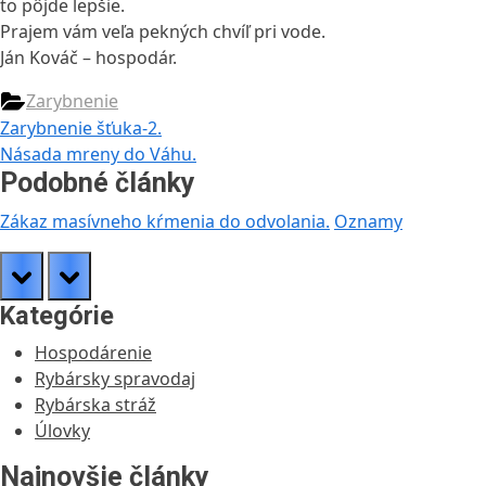
to pôjde lepšie.
Prajem vám veľa pekných chvíľ pri vode.
Ján Kováč – hospodár.
Zarybnenie
Navigácia
Previous
Zarybnenie šťuka-2.
Post:
Next
Násada mreny do Váhu.
v
Post:
Podobné články
článku
Zákaz masívneho kŕmenia do odvolania.
Oznamy
prev
next
Kategórie
Hospodárenie
Rybársky spravodaj
Rybárska stráž
Úlovky
Najnovšie články