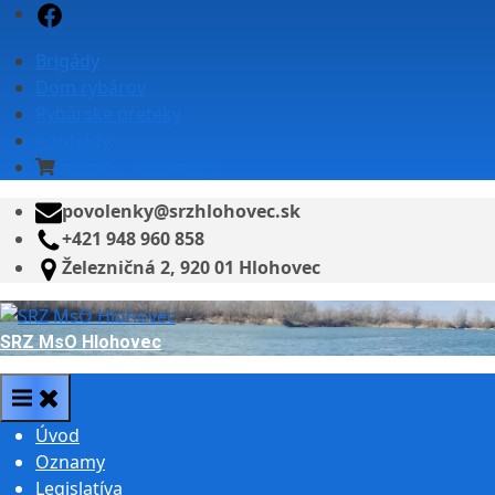
Skip
Facebook
to
Brigády
content
Dom rybárov
Rybárske preteky
Kontakty
eShop – povolenky
povolenky@srzhlohovec.sk
+421 948 960 858
Železničná 2, 920 01 Hlohovec
SRZ MsO Hlohovec
Úvod
Oznamy
Legislatíva