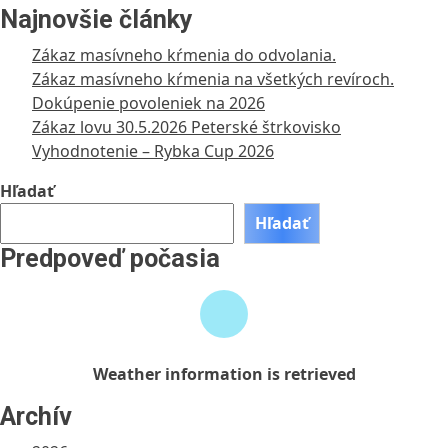
Najnovšie články
Zákaz masívneho kŕmenia do odvolania.
Zákaz masívneho kŕmenia na všetkých revíroch.
Dokúpenie povoleniek na 2026
Zákaz lovu 30.5.2026 Peterské štrkovisko
Vyhodnotenie – Rybka Cup 2026
Hľadať
Hľadať
Predpoveď počasia
Weather
information
is
retrieved
Weather information is retrieved
Archív