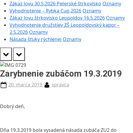
Zákaz lovu 30.5.2026 Peterské štrkovisko
Oznamy
Vyhodnotenie – Rybka Cup 2026
Oznamy
Zákaz lovu štrkovisko Leopoldov 16.5.2026
Oznamy
Vyhodnotenie družstiev ZŠ Leopoldovský kapor –
2.5.2026
Oznamy
Násada šťuky rýchlenej
Oznamy
prev
next
Zarybnenie zubáčom 19.3.2019
Posted
By
20. marca 2019
spravca
on
Dobrý deň,
Dňa 19.3.2019 bola vysadená násada zubáča ZU2 do