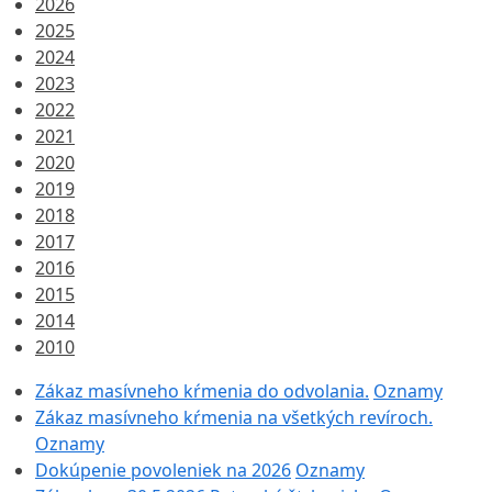
2026
2025
2024
2023
2022
2021
2020
2019
2018
2017
2016
2015
2014
2010
Zákaz masívneho kŕmenia do odvolania.
Oznamy
Zákaz masívneho kŕmenia na všetkých revíroch.
Oznamy
Dokúpenie povoleniek na 2026
Oznamy