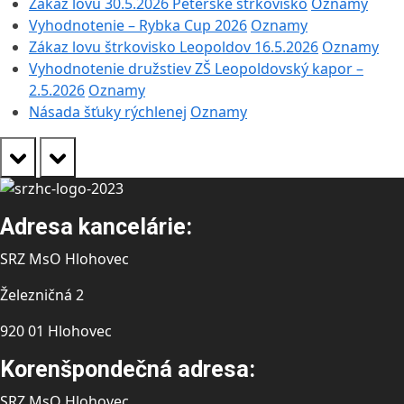
Zákaz lovu 30.5.2026 Peterské štrkovisko
Oznamy
Vyhodnotenie – Rybka Cup 2026
Oznamy
Zákaz lovu štrkovisko Leopoldov 16.5.2026
Oznamy
Vyhodnotenie družstiev ZŠ Leopoldovský kapor –
2.5.2026
Oznamy
Násada šťuky rýchlenej
Oznamy
prev
next
Adresa kancelárie:
SRZ MsO Hlohovec
Železničná 2
920 01 Hlohovec
Korenšpondečná adresa:
SRZ MsO Hlohovec