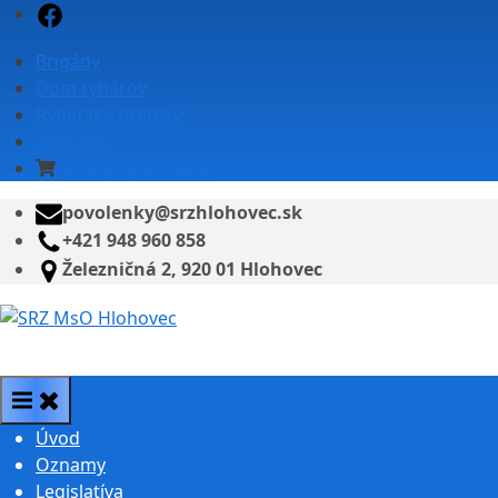
Skip
Facebook
to
Brigády
content
Dom rybárov
Rybárske preteky
Kontakty
eShop – povolenky
povolenky@srzhlohovec.sk
+421 948 960 858
Železničná 2, 920 01 Hlohovec
SRZ MsO Hlohovec
Úvod
Oznamy
Legislatíva