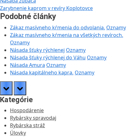
Navigácia
Previous
Násada zubáča
Post:
Next
Zarybnenie kaprom v revíry Koplotovce
v
Post:
Podobné články
článku
Zákaz masívneho kŕmenia do odvolania.
Oznamy
Zákaz masívneho kŕmenia na všetkých revíroch.
Oznamy
Násada šťuky rýchlenej
Oznamy
Násada šťuky rýchlenej do Váhu
Oznamy
Násada Amura
Oznamy
Násada kapitálneho kapra.
Oznamy
prev
next
Kategórie
Hospodárenie
Rybársky spravodaj
Rybárska stráž
Úlovky