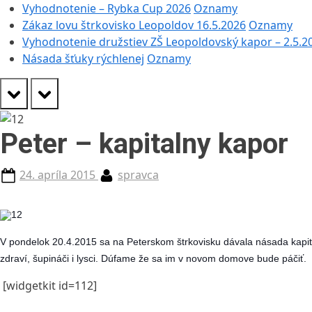
Vyhodnotenie – Rybka Cup 2026
Oznamy
Zákaz lovu štrkovisko Leopoldov 16.5.2026
Oznamy
Vyhodnotenie družstiev ZŠ Leopoldovský kapor – 2.5.2
Násada šťuky rýchlenej
Oznamy
prev
next
Peter – kapitalny kapor
Posted
By
24. apríla 2015
spravca
on
V pondelok 20.4.2015 sa na Peterskom štrkovisku dávala násada kapitá
zdraví, šupináči i lysci. Dúfame že sa im v novom domove bude páčiť.
[widgetkit id=112]