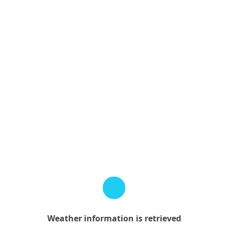
Weather
information
is
retrieved
Weather information is retrieved