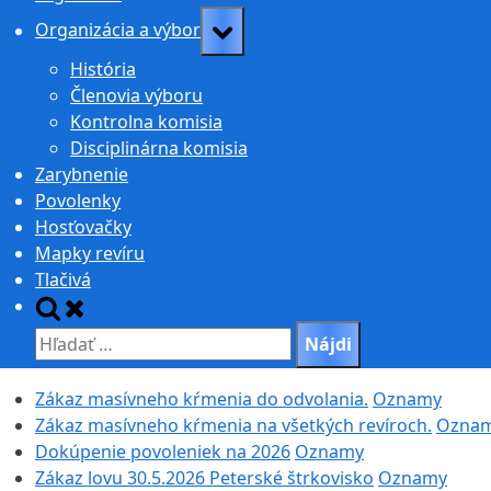
Toggle
Organizácia a výbor
sub-
História
menu
Členovia výboru
Kontrolna komisia
Disciplinárna komisia
Zarybnenie
Povolenky
Hosťovačky
Mapky revíru
Tlačivá
Toggle
search
Hľadať:
form
Zákaz masívneho kŕmenia do odvolania.
Oznamy
Zákaz masívneho kŕmenia na všetkých revíroch.
Ozna
Dokúpenie povoleniek na 2026
Oznamy
Zákaz lovu 30.5.2026 Peterské štrkovisko
Oznamy