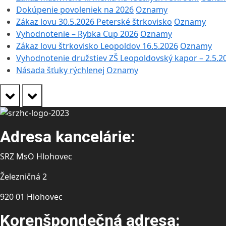
Dokúpenie povoleniek na 2026
Oznamy
Zákaz lovu 30.5.2026 Peterské štrkovisko
Oznamy
Vyhodnotenie – Rybka Cup 2026
Oznamy
Zákaz lovu štrkovisko Leopoldov 16.5.2026
Oznamy
Vyhodnotenie družstiev ZŠ Leopoldovský kapor – 2.5.2
Násada šťuky rýchlenej
Oznamy
prev
next
Adresa kancelárie:
SRZ MsO Hlohovec
Železničná 2
920 01 Hlohovec
Korenšpondečná adresa: