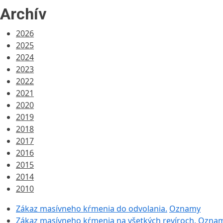
Archív
2026
2025
2024
2023
2022
2021
2020
2019
2018
2017
2016
2015
2014
2010
Zákaz masívneho kŕmenia do odvolania.
Oznamy
Zákaz masívneho kŕmenia na všetkých revíroch.
Ozna