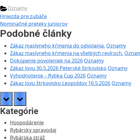
Oznamy
Navigácia
Previous
Hniezda pre zubáče
Post:
Next
Nominačné preteky juniorov
v
Post:
Podobné články
článku
Zákaz masívneho kŕmenia do odvolania.
Oznamy
Zákaz masívneho kŕmenia na všetkých revíroch.
Ozna
Dokúpenie povoleniek na 2026
Oznamy
Zákaz lovu 30.5.2026 Peterské štrkovisko
Oznamy
Vyhodnotenie – Rybka Cup 2026
Oznamy
Zákaz lovu štrkovisko Leopoldov 16.5.2026
Oznamy
prev
next
Kategórie
Hospodárenie
Rybársky spravodaj
Rybárska stráž