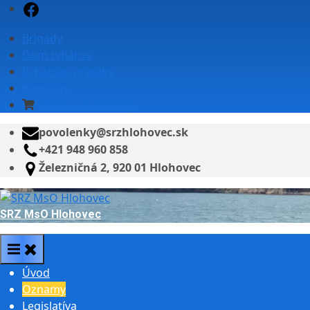
Skip
Facebook
to
Brigády
content
Dom rybárov
Rybárske preteky
Kontakty
eShop – povolenky
povolenky@srzhlohovec.sk
+421 948 960 858
Železničná 2, 920 01 Hlohovec
SRZ MsO Hlohovec
Úvod
Oznamy
Legislatíva