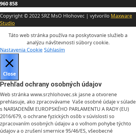
960 858
Copyright © 2022 SRZ MsO Hlohovec | vytvorilo
Maxware
Studio
Táto web stránka používa na poskytovanie služieb a
analýzu návštevnosti súbory cookie.
Nastavenia Cookie
Súhlasím
Close
Prehľad ochrany osobných údajov
Web stránka www.srzhlohovec.sk jasne a otvorene
prehlasuje, ako zpracovávame Vaše osobné údaje v súlade
s NARIADENÍM EUROPSKÉHO PARLAMENTU A RADY (EU)
2016/679, o ochrane fyzických osôb v súvislosti so
zpracovaním osobných údajov a o voľnom pohybe týchto
údajov a o zrušení smernice 95/46/ES, všeobecné