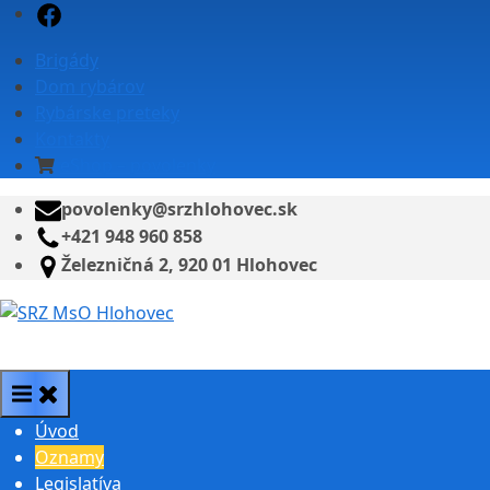
Skip
Facebook
to
Brigády
content
Dom rybárov
Rybárske preteky
Kontakty
eShop – povolenky
povolenky@srzhlohovec.sk
+421 948 960 858
Železničná 2, 920 01 Hlohovec
SRZ MsO Hlohovec
Úvod
Oznamy
Legislatíva