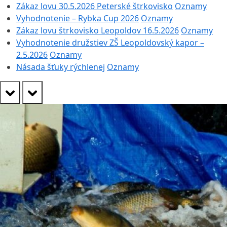
Zákaz lovu 30.5.2026 Peterské štrkovisko
Oznamy
Vyhodnotenie – Rybka Cup 2026
Oznamy
Zákaz lovu štrkovisko Leopoldov 16.5.2026
Oznamy
Vyhodnotenie družstiev ZŠ Leopoldovský kapor –
2.5.2026
Oznamy
Násada šťuky rýchlenej
Oznamy
prev
next