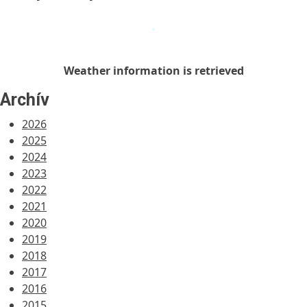
Weather
information
is
retrieved
Weather information is retrieved
Archív
2026
2025
2024
2023
2022
2021
2020
2019
2018
2017
2016
2015