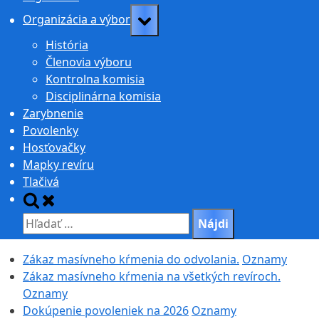
Toggle
Organizácia a výbor
sub-
História
menu
Členovia výboru
Kontrolna komisia
Disciplinárna komisia
Zarybnenie
Povolenky
Hosťovačky
Mapky revíru
Tlačivá
Toggle
search
Hľadať:
form
Zákaz masívneho kŕmenia do odvolania.
Oznamy
Zákaz masívneho kŕmenia na všetkých revíroch.
Oznamy
Dokúpenie povoleniek na 2026
Oznamy