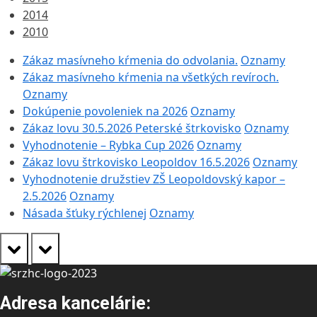
2014
2010
Zákaz masívneho kŕmenia do odvolania.
Oznamy
Zákaz masívneho kŕmenia na všetkých revíroch.
Oznamy
Dokúpenie povoleniek na 2026
Oznamy
Zákaz lovu 30.5.2026 Peterské štrkovisko
Oznamy
Vyhodnotenie – Rybka Cup 2026
Oznamy
Zákaz lovu štrkovisko Leopoldov 16.5.2026
Oznamy
Vyhodnotenie družstiev ZŠ Leopoldovský kapor –
2.5.2026
Oznamy
Násada šťuky rýchlenej
Oznamy
prev
next
Adresa kancelárie: