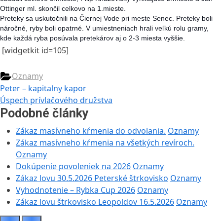
Ottinger ml. skončil celkovo na 1.mieste.
Preteky sa uskutočnili na Čiernej Vode pri meste Senec. Preteky boli
náročné, ryby boli opatrné. V umiestneniach hrali veľkú rolu gramy,
kde každá ryba posúvala pretekárov aj o 2-3 miesta vyššie.
[widgetkit id=105]
Oznamy
Navigácia
Previous
Peter – kapitalny kapor
Post:
Next
Úspech prívlačového družstva
v
Post:
Podobné články
článku
Zákaz masívneho kŕmenia do odvolania.
Oznamy
Zákaz masívneho kŕmenia na všetkých revíroch.
Oznamy
Dokúpenie povoleniek na 2026
Oznamy
Zákaz lovu 30.5.2026 Peterské štrkovisko
Oznamy
Vyhodnotenie – Rybka Cup 2026
Oznamy
Zákaz lovu štrkovisko Leopoldov 16.5.2026
Oznamy