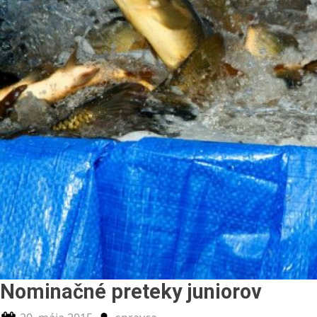
Nominačné preteky juniorov
Posted
By