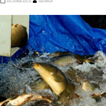
20. mája 2015
spravca
on