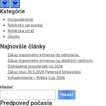
prev
next
Kategórie
Hospodárenie
Rybársky spravodaj
Rybárska stráž
Úlovky
Najnovšie články
Zákaz masívneho kŕmenia do odvolania.
Zákaz masívneho kŕmenia na všetkých revíroch.
Dokúpenie povoleniek na 2026
Zákaz lovu 30.5.2026 Peterské štrkovisko
Vyhodnotenie – Rybka Cup 2026
Hľadať
Hľadať
Predpoveď počasia