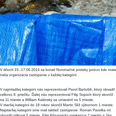
V dňoch 15.-17.06.2014 sa konali Nominačné preteky junirov kde mala
naša organizácia zastúpenie v každej kategórii.
V najmladšej kategórii nás reprezentovali Pavol Bartošík, ktorý obsadil
celkovú 8. priečku. Ďalej nás reprezentoval Filip Sopúch ktorý skončil
na 11.mieste a William Kašinský sa umiestnil na 5.mieste.
V staršej kategórii do 18 rokov skončil Martin Slíž výbornom 1.mieste.
Najstaršej kategórii sme mali taktiež zastúpenie. Roman Pavelka ml.
obsadil celkové 5.miesto, Filip Kňazovický vynikajúce 2.miesto a Ján